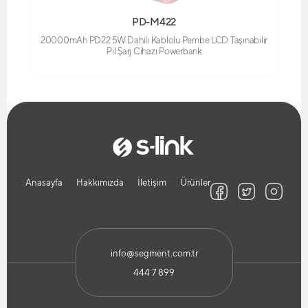
PD-M422
20000mAh PD22.5W Dahili Kablolu Pembe LCD Taşınabilir
Pil Şarj Cihazı Powerbank
Anasayfa
Hakkımızda
İletişim
Ürünler
info@segment.com.tr
444 7 899