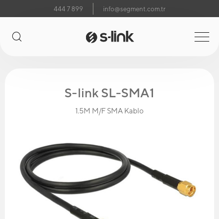
444 7 899
info@segment.com.tr
S-link SL-SMA1
1.5M M/F SMA Kablo