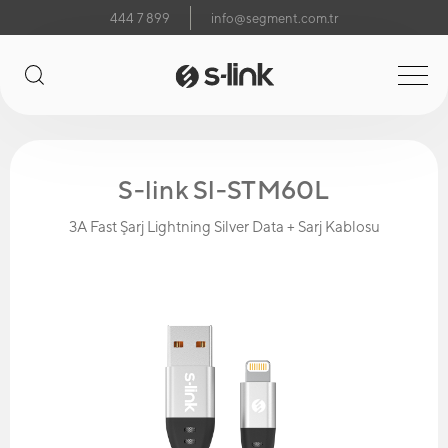
444 7 899
info@segment.com.tr
S-link Sl-STM60L
3A Fast Şarj Lightning Silver Data + Sarj Kablosu