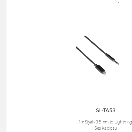
SL-TA53
1m Siyah 3.5mm to Lightnin
Ses Kablosu