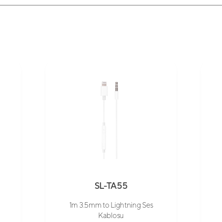
SL-TA55
g
1m 3.5mm to Lightning Ses
Kablosu