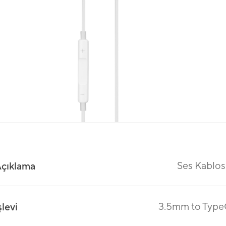
Ses Kablo
çıklama
3.5mm to Typ
şlevi