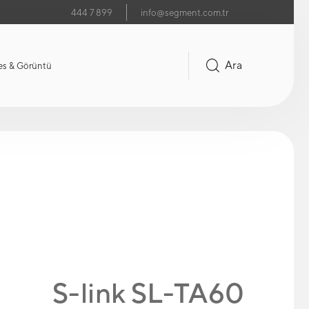
444 7 899
info@segment.com.tr
Ara
es & Görüntü
S-link SL-TA60