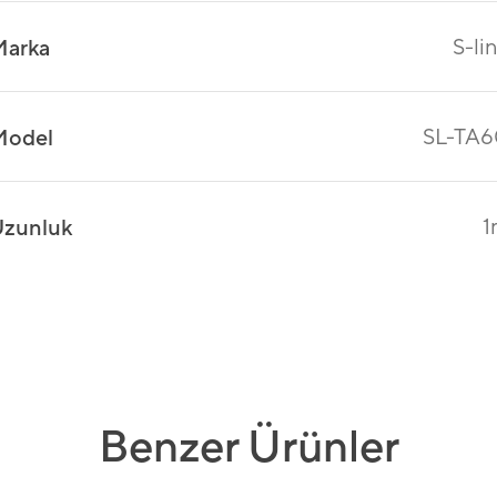
S-li
Marka
SL-TA6
Model
1
zunluk
Benzer Ürünler