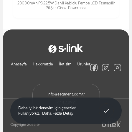
20000mAh PD22.5W Dahili Kablolu Pembe LCD Taşınabilir
Pil Şarj Cihazı Powerbank
Anasayfa
Hakkımızda
İletişim
Ürünler
info@segment.com.tr
444 7 899
Anladım!
Daha iyi bir deneyim için çerezleri
kullanıyoruz.
Daha Fazla Detay
Copyright 2026 ®