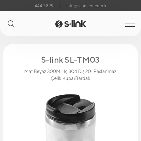
444 7 899
info@segment.com.tr
S-link SL-TM03
Mat Beyaz 300ML Iç 304 Dış 201 Paslanmaz
Çelik Kupa/Bardak