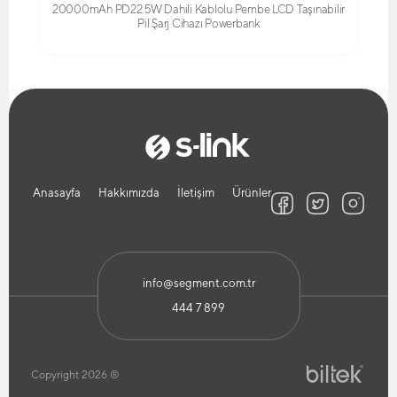
20000mAh PD22.5W Dahili Kablolu Pembe LCD Taşınabilir
Pil Şarj Cihazı Powerbank
Anasayfa
Hakkımızda
İletişim
Ürünler
info@segment.com.tr
444 7 899
Copyright 2026 ®