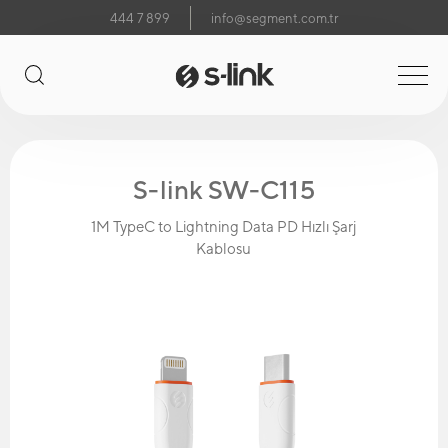
444 7 899
info@segment.com.tr
S-link SW-C115
1M TypeC to Lightning Data PD Hızlı Şarj
Kablosu