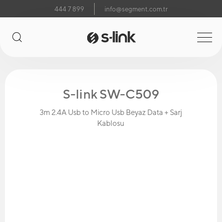
444 7 899
info@segment.com.tr
S-link SW-C509
3m 2.4A Usb to Micro Usb Beyaz Data + Sarj
Kablosu