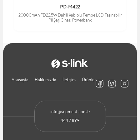
PD-M422
20000mAh PD22.5W Dahili Kablolu Pembe LCD Taşınabilir
Pil Şarj Cihazı Powerbank
Anasayfa
Hakkımızda
İletişim
Ürünler
info@segment.com.tr
444 7 899