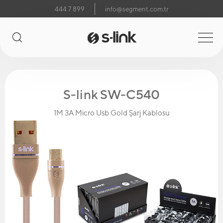
444 7 899
info@segment.com.tr
S-link SW-C540
1M 3A Micro Usb Gold Şarj Kablosu