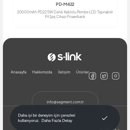
PD-M422
20000mAh PD22.5W Dahili Kablolu Pembe LCD Taşınabilir
Pil Şarj Cihazı Powerbank
Anasayfa
Hakkımızda
İletişim
Ürünler
info@segment.com.tr
444 7 899
Anladım!
Daha iyi bir deneyim için çerezleri
kullanıyoruz.
Daha Fazla Detay