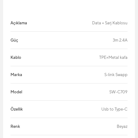
Açıklama
Data + Sarj Kablosu
Güç
3m 2.4A
Kablo
TPE+Metal kafa
Marka
S-link Swapp
Model
SW-C709
Özellik
Usb to Type-C
Renk
Beyaz