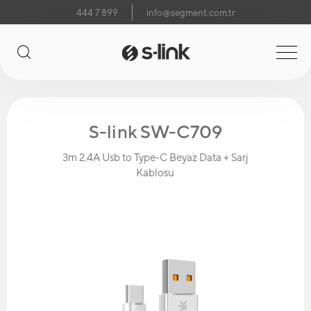
444 7 899
info@segment.com.tr
S-link SW-C709
3m 2.4A Usb to Type-C Beyaz Data + Sarj
Kablosu