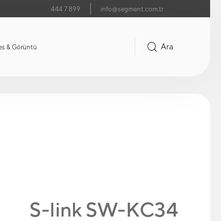
444 7 899
info@segment.com.tr
Ara
es & Görüntü
S-link SW-KC34