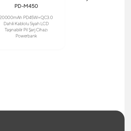
PD-M450
SL-WC18
20000mAh PD45W+QC3.0
Magsafe Cüzdan S
Dahili Kablolu Siyah LCD
Taşınabilir Pil Şarj Cihazı
Powerbank