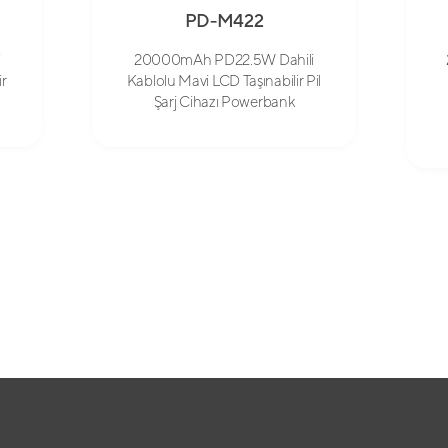
PD-M422
i
20000mAh PD22.5W Dahili
ir
Kablolu Mavi LCD Taşınabilir Pil
Şarj Cihazı Powerbank