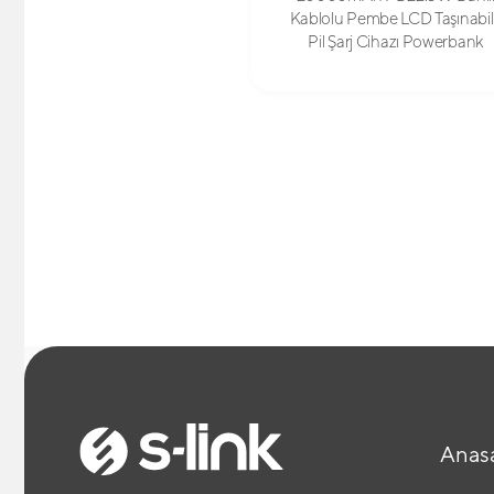
Kablolu Pembe LCD Taşınabil
Pil Şarj Cihazı Powerbank
Anas