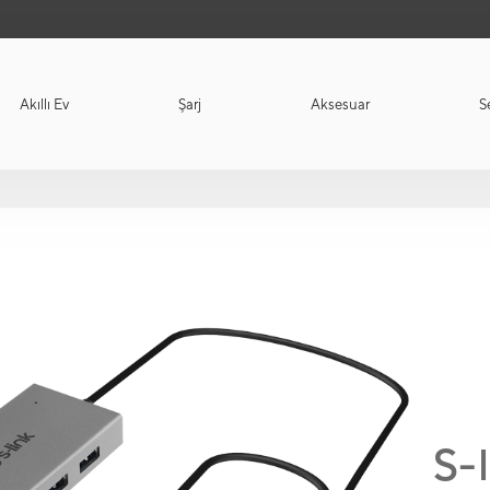
Akıllı Ev
Şarj
Aksesuar
S
S-