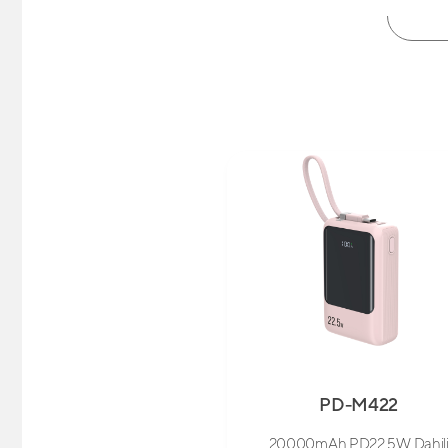
PD-M422
20000mAh PD22.5W Dahil