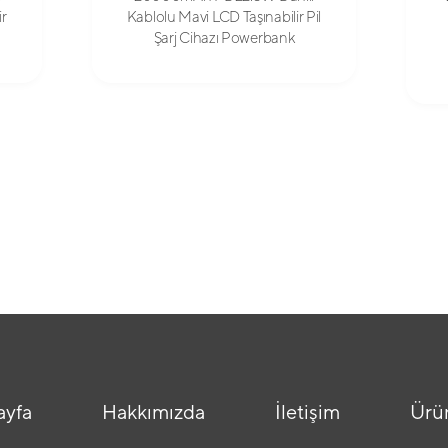
ir
Kablolu Mavi LCD Taşınabilir Pil
Şarj Cihazı Powerbank
ayfa
Hakkımızda
İletişim
Ürü