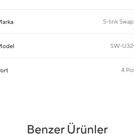
S-link Swa
Marka
SW-U32
Model
4 Po
ort
Benzer Ürünler