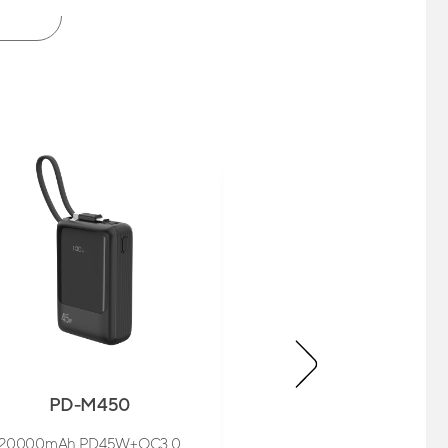
PD-M450
SL-WC18
20000mAh PD45W+QC3.0
Magsafe Cüzdan S