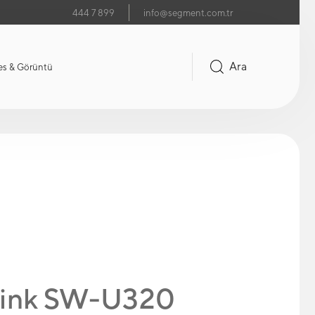
444 7 899
info@segment.com.tr
Ara
es & Görüntü
link SW-U320