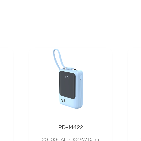
PD-M422
i
20000mAh PD22.5W Dahili