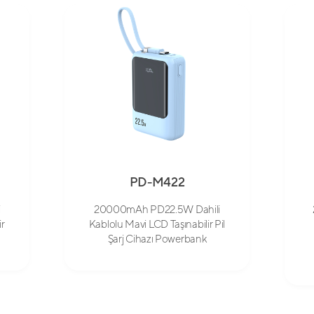
PD-M422
i
20000mAh PD22.5W Dahili
ir
Kablolu Mavi LCD Taşınabilir Pil
Şarj Cihazı Powerbank