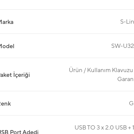
S-Li
Marka
SW-U32
Model
Ürün / Kullanım Klavuzu
aket İçeriği
Garan
G
Renk
USB TO 3 x 2.0 USB + 
SB Port Adedi