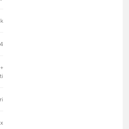
nk
4
 +
ti
ri
1x