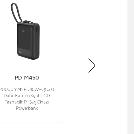
PD-M450
SL-WC18
20000mAh PD45W+QC3.0
Magsafe Cüzdan S
Dahili Kablolu Siyah LCD
Taşınabilir Pil Şarj Cihazı
Powerbank