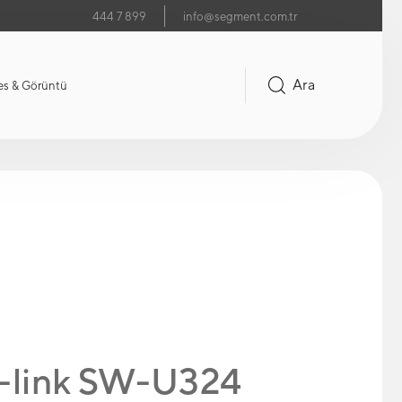
444 7 899
info@segment.com.tr
Ara
es & Görüntü
-link SW-U324