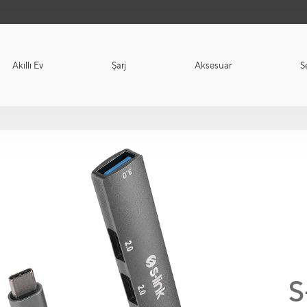
Akıllı Ev
Şarj
Aksesuar
S
S