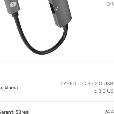
3*
TYPE-C TO 3 x 2.0 USB
çıklama
1x 3.0 U
24 
aranti Süresi