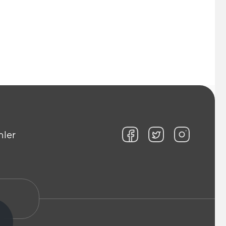
nler
!