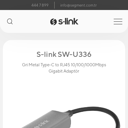
444 7 899
info@segment.com.tr
S-link SW-U336
Gri Metal Type-C to RJ45 10/100/1000Mbps
Gigabit Adaptör