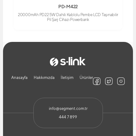
PD-M422
20000mAh PD22.5W Dahili Kablolu Pembe LCD Taşınabilir
Pil Şarj Cihazı Powerbank
Anasayfa
Hakkımızda
İletişim
Ürünler
info@segment.com.tr
444 7 899