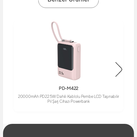
PD-M422
20000mAh PD22.5W Dahili Kablolu Pembe LCD Taşınabilir
Pil Şarj Cihazı Powerbank