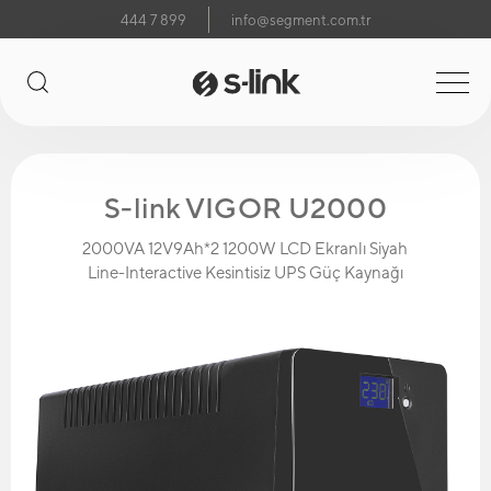
444 7 899
info@segment.com.tr
S-link VIGOR U2000
2000VA 12V9Ah*2 1200W LCD Ekranlı Siyah
Line-Interactive Kesintisiz UPS Güç Kaynağı