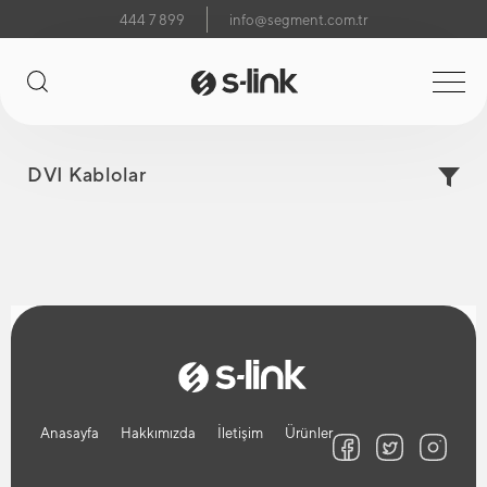
444 7 899
info@segment.com.tr
DVI Kablolar
Anasayfa
Hakkımızda
İletişim
Ürünler