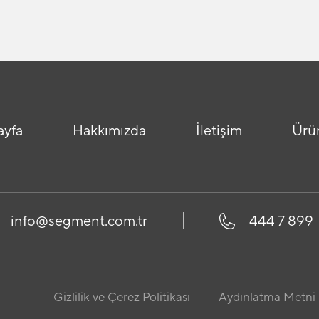
ayfa
Hakkımızda
İletişim
Ürü
info@segment.com.tr
444 7 899
Gizlilik ve Çerez Politikası
Aydınlatma Metni