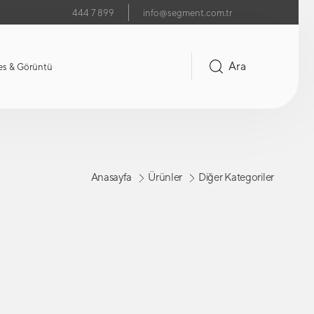
444 7 899
info@segment.com.tr
Ara
es & Görüntü
Anasayfa
Ürünler
Diğer Kategoriler