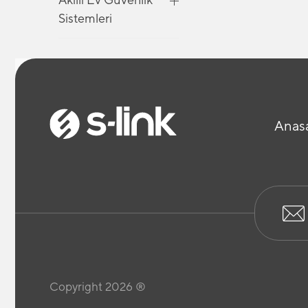
Sistemleri
Akıllı Ev Güvenlik
Sistemleri
Anas
Akıllı Ev Güvenlik
Sistemleri
Araç İçi Telefon
Tutucu
Bilgisayar Kabloları
Copyright 2026 ®