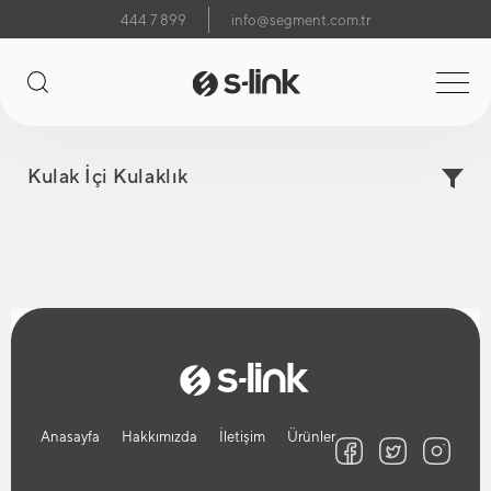
444 7 899
info@segment.com.tr
Kulak İçi Kulaklık
Anasayfa
Hakkımızda
İletişim
Ürünler