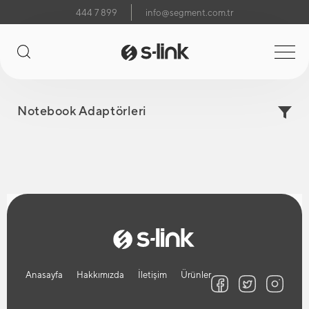
444 7 899
info@segment.com.tr
Notebook Adaptörleri
Anasayfa
Hakkımızda
İletişim
Ürünler