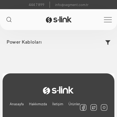
444 7 899
info@segment.com.tr
Power Kabloları
Anasayfa
Hakkımızda
İletişim
Ürünler