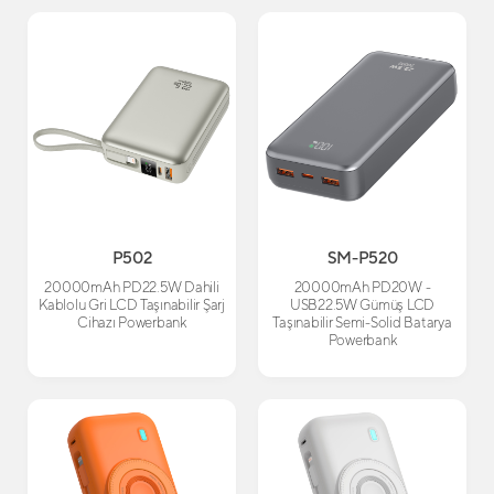
P502
SM-P520
20000mAh PD22.5W Dahili
20000mAh PD20W -
Kablolu Gri LCD Taşınabilir Şarj
USB22.5W Gümüş LCD
Cihazı Powerbank
Taşınabilir Semi-Solid Batarya
Powerbank