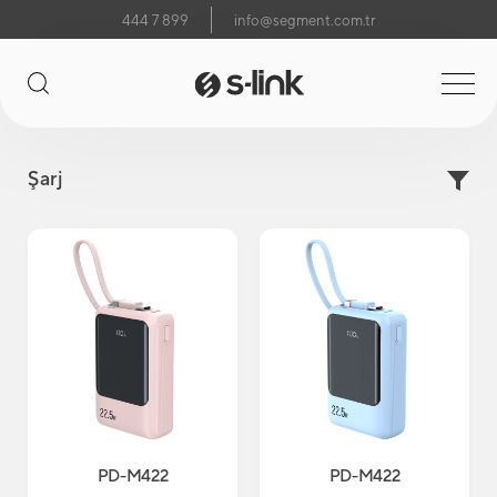
444 7 899
info@segment.com.tr
Şarj
PD-M422
PD-M422