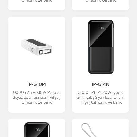
Cihazı Powerbank
Cihazı Powerbank
IP-G10M
IP-G14N
10000mAh PD35W Makaralı
10000mAh PD20W Type-C
Beyaz LCD Taşınabilir Pil Şarj
Giriş+Çıkış Siyah LCD Ekranlı
Cihazı Powerbank
Pil Şarj Cihazı Powerbank