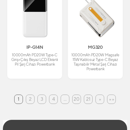
IP-G14N
MG320
10000mAh PD20W Type-C
10000mAh PD20W Magsafe
Giriş+Çıkış Beyaz LCD Ekranlı
15W Kablosuz Type-C Beyaz
Pil Şarj Cihazı Powerbank
Taşınabilir Metal Şarj Cihazı
Powerbank
1
2
3
4
...
20
21
»
» »
(current)
Sonraki
Son Sayf