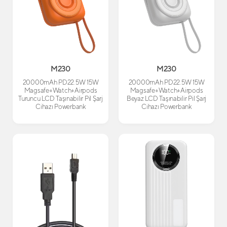
M230
M230
20000mAh PD22.5W 15W
20000mAh PD22.5W 15W
Magsafe+Watch+Airpods
Magsafe+Watch+Airpods
Turuncu LCD Taşınabilir Pil Şarj
Beyaz LCD Taşınabilir Pil Şarj
Cihazı Powerbank
Cihazı Powerbank