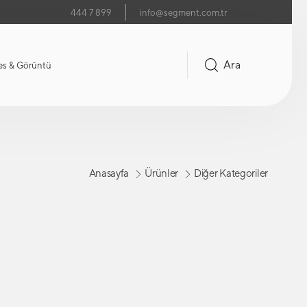
444 7 899
info@segment.com.tr
Ara
es & Görüntü
Anasayfa
Ürünler
Diğer Kategoriler