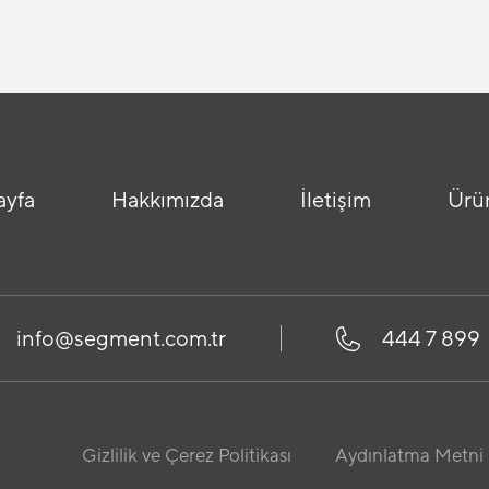
ayfa
Hakkımızda
İletişim
Ürü
info@segment.com.tr
444 7 899
Gizlilik ve Çerez Politikası
Aydınlatma Metni