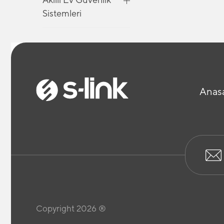
Sistemleri
Akıllı Ev Güvenlik
Sistemleri
Anas
Akıllı Ev Güvenlik
Sistemleri
Araç İçi Telefon
Tutucu
Bilgisayar Kabloları
Copyright 2026 ®