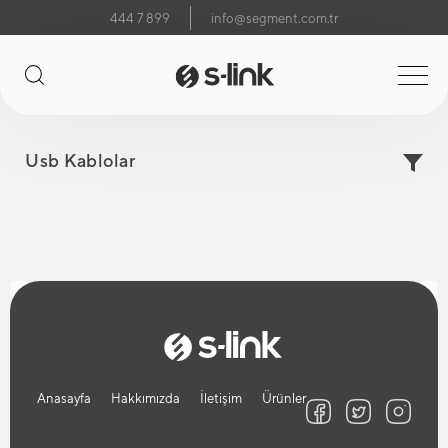
444 7 899
info@segment.com.tr
Usb Kablolar
Anasayfa
Hakkımızda
İletişim
Ürünler